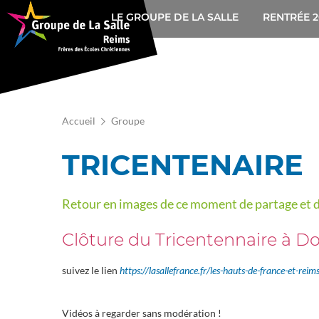
Navigation
Aller
LE GROUPE DE LA SALLE
RENTRÉE 2
au
principale
contenu
principal
Accueil
Groupe
TRICENTENAIRE
Retour en images de ce moment de partage et d
Clôture du Tricentennaire à Dou
suivez le lien
https://lasallefrance.fr/les-hauts-de-france-et-reims
Vidéos à regarder sans modération !