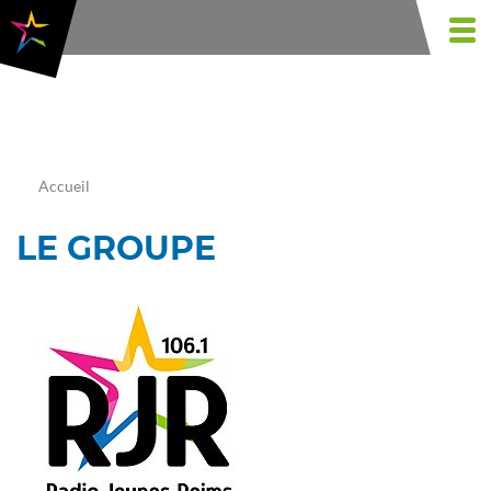
Aller
au
Togg
contenu
navi
principal
Accueil
LE GROUPE