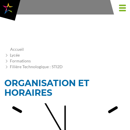
Aller
au
Togg
contenu
navi
principal
Accueil
Lycée
Formations
Filière Technologique : STI2D
ORGANISATION ET
HORAIRES