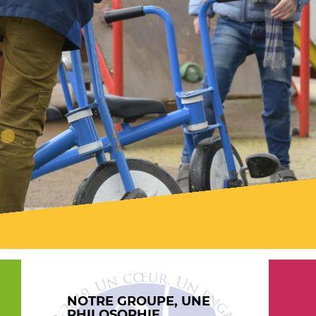
le
le
le
NOTRE GROUPE, UNE
PHILOSOPHIE