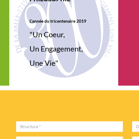
OLE DIRECTE
SUIVEZ NOTRE FACEBOOK
L’année du tricentenaire 2019
nectez vous régulièrement à votre
Suivez nous sur les réseaux sociaux !
ace Ecole Directe, attention à votre
Facebook - Instagram - Twitter -Y
"Un Coeur,
fil de connexion - profil "famille" - profil
ève" Les informations sont différentes
 chaque profil…
Un Engagement,
Une Vie"
Structure
Obj