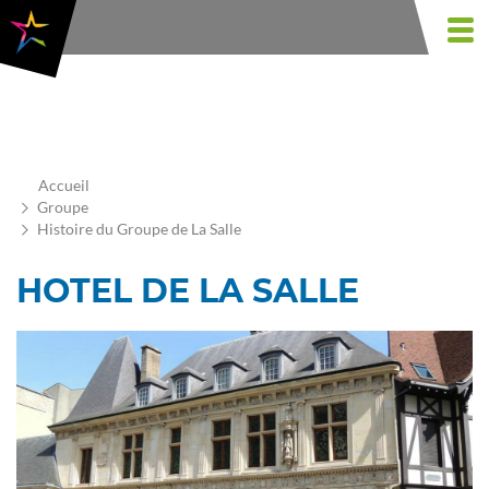
Aller
au
Togg
contenu
navi
principal
Accueil
Groupe
Histoire du Groupe de La Salle
HOTEL DE LA SALLE