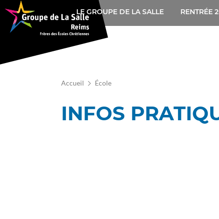
Navigation
Aller
LE GROUPE DE LA SALLE
RENTRÉE 2
au
principale
contenu
principal
Accueil
École
INFOS PRATIQ