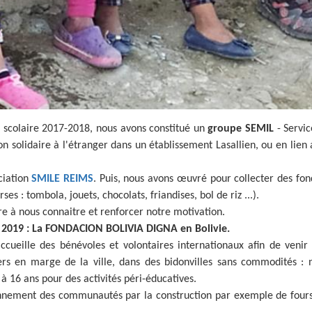
ée scolaire 2017-2018, nous avons constitué un
groupe SEMIL
- Servic
on solidaire à l'étranger dans un établissement Lasallien, ou en lien a
ciation
SMILE REIMS
. Puis, nous avons œuvré pour collecter des fond
ses : tombola, jouets, chocolats, friandises, bol de riz ...).
 à nous connaitre et renforcer notre motivation.
 2019 : La FONDACION BOLIVIA DIGNA en Bolivie.
 accueille des bénévoles et volontaires internationaux afin de venir
 en marge de la ville, dans des bidonvilles sans commodités : ni 
 à 16 ans pour des activités péri-éducatives.
nnement des communautés par la construction par exemple de fours so