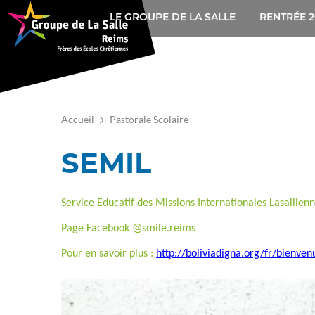
Navigation
Aller
LE GROUPE DE LA SALLE
RENTRÉE 2
au
principale
contenu
principal
Accueil
Pastorale Scolaire
SEMIL
Service Educatif des Missions Internationales Lasallien
Page Facebook @smile.reims
Pour en savoir plus :
http://boliviadigna.org/fr/bienven